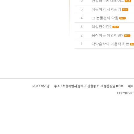
6
안검하수에 대하여...
5
어린이의 시력관리
4
코 눈물관의 막힘
3
익상편이란?
2
움직이는 의안이란?
1
각막혼탁의 이용적 치료