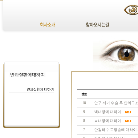
10
안구 제거 수술 후 안와구조
9
백내장에 대하여...
8
녹내장에 대하여...
7
안검하수 교정술에 대하여..