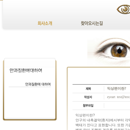
익상편이란?
eyeart test@tes
익상편이란?
안구의 내측결막(흰자)에서부터 각
백태가 낀다고 표현합니다. 또한 가