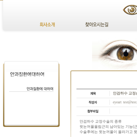
안검하수 교정술
eyeart test@tes
안검하수 교정수술의 종류
윗눈꺼풀올림근의 남아있는 기능(근
수술후에는 윗눈꺼풀이 올라가고 윗